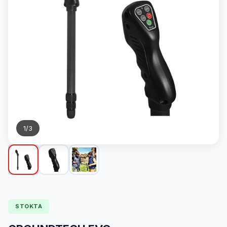
1
/
3
STOKTA