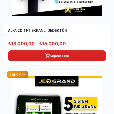
ALFA 2D TFT EKRANLI DEDEKTÖR
Fiyat
₺
13.000,00
–
₺
15.000,00
aralığı:
Sepete Ekle
₺13.000,00
-
₺15.000,00
ÖNE ÇIKAN