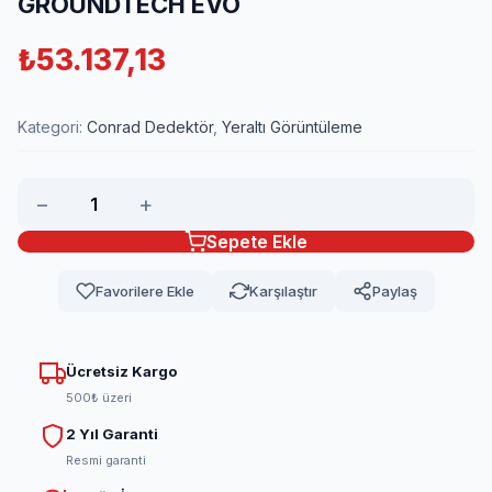
GROUNDTECH EVO
₺
53.137,13
Kategori:
Conrad Dedektör
,
Yeraltı Görüntüleme
−
+
Sepete Ekle
Favorilere Ekle
Karşılaştır
Paylaş
Ücretsiz Kargo
500₺ üzeri
2 Yıl Garanti
Resmi garanti