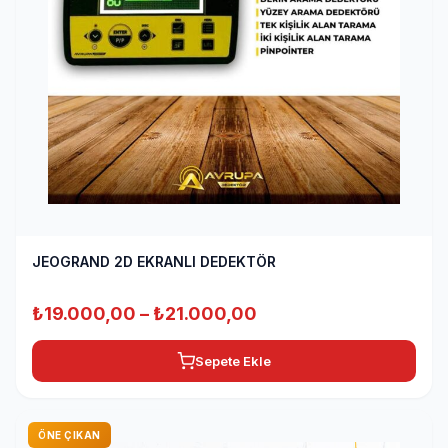
JEOGRAND 2D EKRANLI DEDEKTÖR
Fiyat
₺
19.000,00
–
₺
21.000,00
aralığı:
Sepete Ekle
₺19.000,00
-
₺21.000,00
ÖNE ÇIKAN