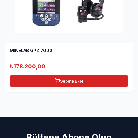
MINELAB GPZ 7000
₺
178.200,00
Sepete Ekle
Bültene Abone Olun