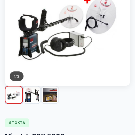
1
/
3
STOKTA