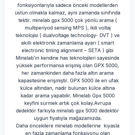
fonksiyonlarıyla sadece önceki modellerden
üstün olmakla kalmaz, ayni zamanda sınıfında
tektir. minelab gpx 5000 çok yönlü arama (
multiperiyod sensing MPS ), ikili voltaj
teknolojisi ( dualvoltage technology- DVT ) ve
akıllı elektronik zamanlama ayarı ( smart
electronic timing alignment – SETA ) gibi
Minelab’ın kendine has teknolojileri sayesinde
yüksek performansa erişmiş olan GPX 5000,
her zamankinden daha fazla altın arama
kapasitesine erişmiştir. GPX 5000 ile en ufak
külce altından, nadir bulunan külce altına
kadar arama yapabilir. Minelab Gpx 5000
keyfini sürmek artık çok kolay.Avrupa
dedektör farkıyla minelab gpx 5000 dedektör
uygun fiyatıyla mağazamızda.
Daha öncekilere minelab modellerine kıyasla
en fazla zamanlama fonksiyonu olan