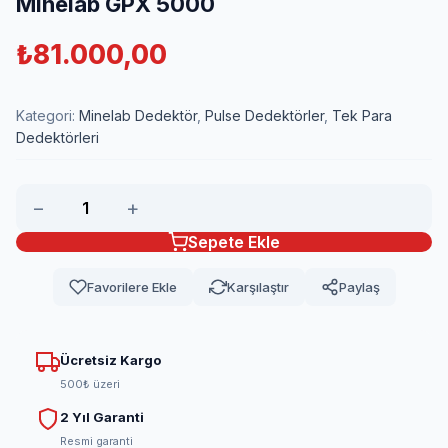
Minelab GPX 5000
₺
81.000,00
Kategori:
Minelab Dedektör
,
Pulse Dedektörler
,
Tek Para
Dedektörleri
−
+
Sepete Ekle
Favorilere Ekle
Karşılaştır
Paylaş
Ücretsiz Kargo
500₺ üzeri
2 Yıl Garanti
Resmi garanti