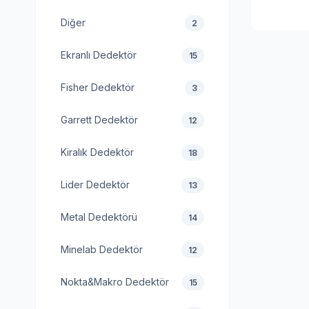
Diğer
2
Ekranlı Dedektör
15
Fisher Dedektör
3
Garrett Dedektör
12
Kiralık Dedektör
18
Lider Dedektör
13
Metal Dedektörü
14
Minelab Dedektör
12
Nokta&Makro Dedektör
15