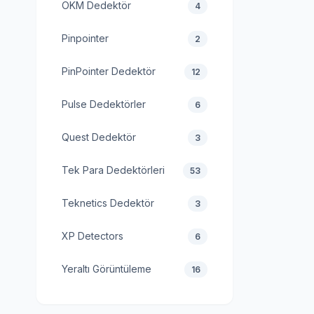
OKM Dedektör
4
Pinpointer
2
PinPointer Dedektör
12
Pulse Dedektörler
6
Quest Dedektör
3
Tek Para Dedektörleri
53
Teknetics Dedektör
3
XP Detectors
6
Yeraltı Görüntüleme
16