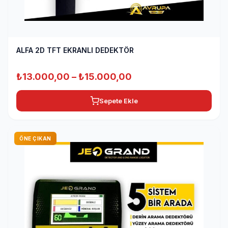
ALFA 2D TFT EKRANLI DEDEKTÖR
Fiyat
₺
13.000,00
–
₺
15.000,00
aralığı:
Sepete Ekle
₺13.000,00
-
₺15.000,00
ÖNE ÇIKAN