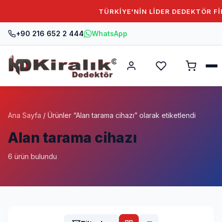
TÜRKİYE'NİN LİDER DEDEKTÖR FİRMA
+90 216 652 2 444
WhatsApp
Ana Sayfa
/ Ürünler “Alan tarama cihazı” olarak etiketlendi
Alan tarama cihazı
6 ürün bulundu