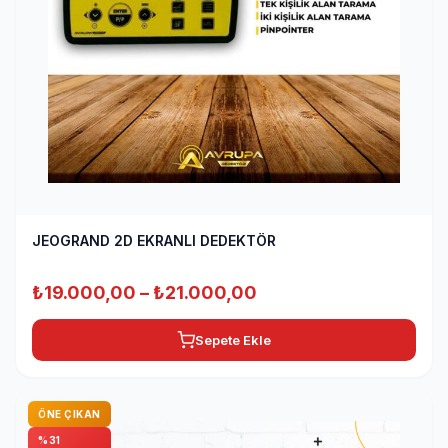
JEOGRAND 2D EKRANLI DEDEKTÖR
Fiyat
₺
19.000,00
–
₺
21.000,00
aralığı:
Sepete Ekle
₺19.000,00
-
₺21.000,00
ÖNE ÇIKAN
%31