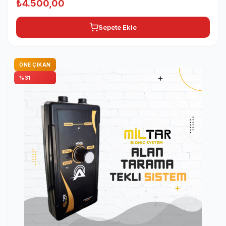
Orijinal
Şu
₺
4.500,00
fiyat:
andaki
Sepete Ekle
₺6.500,00.
fiyat:
₺4.500,00.
ÖNE ÇIKAN
%31