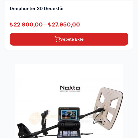
Deephunter 3D Dedektör
Fiyat
₺
22.900,00
–
₺
27.950,00
aralığı:
Sepete Ekle
₺22.900,00
-
₺27.950,00