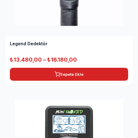
Legend Dedektör
Fiyat
₺
13.480,00
–
₺
16.180,00
aralığı:
Sepete Ekle
₺13.480,00
-
₺16.180,00