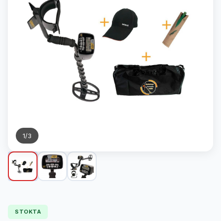
1
/
3
STOKTA