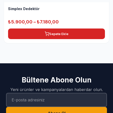
Simplex Dedektör
Fiyat
₺
5.900,00
–
₺
7.180,00
aralığı:
Sepete Ekle
₺5.900,00
-
₺7.180,00
Bültene Abone Olun
Yeni ürünler ve kampanyalardan haberdar olun.