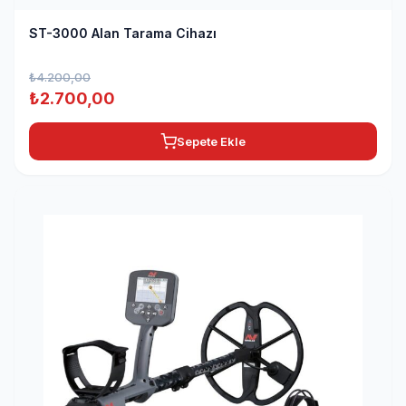
ST-3000 Alan Tarama Cihazı
₺
4.200,00
Orijinal
Şu
₺
2.700,00
fiyat:
andaki
Sepete Ekle
₺4.200,00.
fiyat:
₺2.700,00.