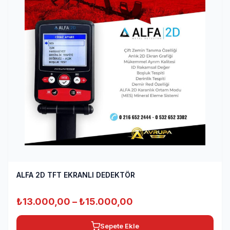
ALFA 2D TFT EKRANLI DEDEKTÖR
Fiyat
₺
13.000,00
–
₺
15.000,00
aralığı:
Sepete Ekle
₺13.000,00