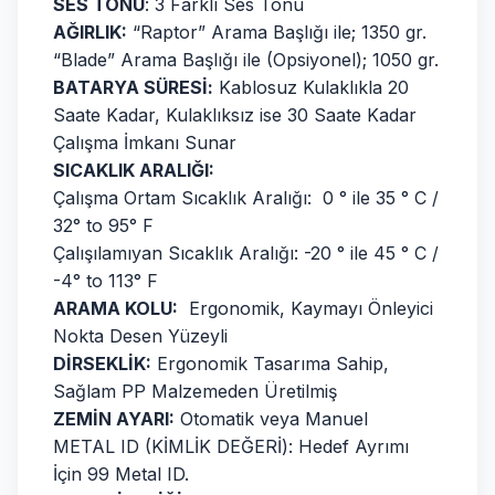
SES TONU
: 3 Farklı Ses Tonu
AĞIRLIK:
“Raptor” Arama Başlığı ile; 1350 gr.
“Blade” Arama Başlığı ile (Opsiyonel); 1050 gr.
BATARYA SÜRESİ:
Kablosuz Kulaklıkla 20
Saate Kadar, Kulaklıksız ise 30 Saate Kadar
Çalışma İmkanı Sunar
SICAKLIK ARALIĞI:
Çalışma Ortam Sıcaklık Aralığı: 0 ° ile 35 ° C /
32° to 95° F
Çalışılamıyan Sıcaklık Aralığı: -20 ° ile 45 ° C /
-4° to 113° F
ARAMA KOLU:
Ergonomik, Kaymayı Önleyici
Nokta Desen Yüzeyli
DİRSEKLİK:
Ergonomik Tasarıma Sahip,
Sağlam PP Malzemeden Üretilmiş
ZEMİN AYARI:
Otomatik veya Manuel
METAL ID (KİMLİK DEĞERİ): Hedef Ayrımı
İçin 99 Metal ID.