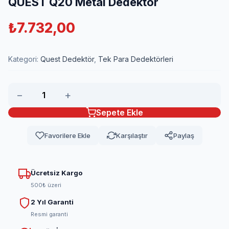
QUEST Q20 Metal Dedektör
₺
7.732,00
Kategori:
Quest Dedektör
,
Tek Para Dedektörleri
−
+
Sepete Ekle
Favorilere Ekle
Karşılaştır
Paylaş
Ücretsiz Kargo
500₺ üzeri
2 Yıl Garanti
Resmi garanti