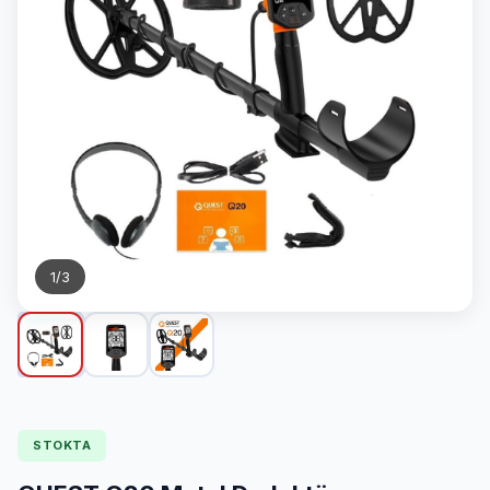
1
/
3
STOKTA