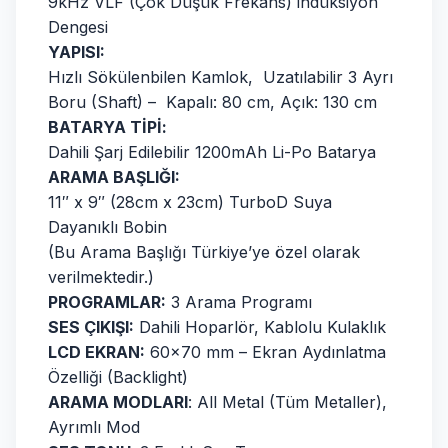
9kHz VLF (Çok Düşük Frekans) indüksiyon
Dengesi
YAPISI:
Hızlı Sökülenbilen Kamlok, Uzatılabilir 3 Ayrı
Boru (Shaft) – Kapalı: 80 cm, Açık: 130 cm
BATARYA TİPİ:
Dahili Şarj Edilebilir 1200mAh Li-Po Batarya
ARAMA BAŞLIĞI:
11″ x 9″ (28cm x 23cm) TurboD Suya
Dayanıklı Bobin
(Bu Arama Başlığı Türkiye’ye özel olarak
verilmektedir.)
PROGRAMLAR:
3 Arama Programı
SES ÇIKIŞI:
Dahili Hoparlör, Kablolu Kulaklık
LCD EKRAN:
60×70 mm – Ekran Aydınlatma
Özelliği (Backlight)
ARAMA MODLARI
: All Metal (Tüm Metaller),
Ayrımlı Mod